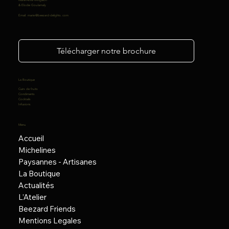
Marie-Anne Mingalon
& Elodie Goulamaly
Email:
marie@beezard-delights.com
Télécharger notre brochure
La Boutique
Cuirs de fruits
Condiments
Cocktails
Infusions
Menu
Accueil
Michelines
Paysannes - Artisanes
La Boutique
Actualités
L’Atelier
Beezard Friends
Mentions Legales