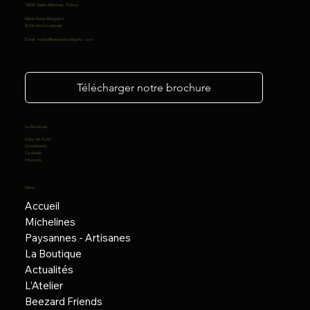
78650 Saulx-Marchais, France.
Marie-Anne Mingalon
& Elodie Goulamaly
Email:
marie@beezard-delights.com
Télécharger notre brochure
La Boutique
Cuirs de fruits
Condiments
Cocktails
Infusions
Menu
Accueil
Michelines
Paysannes - Artisanes
La Boutique
Actualités
L’Atelier
Beezard Friends