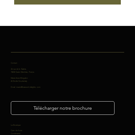
Contact
26 rue de la Tuilerie,
78650 Saulx-Marchais, France.
Marie-Anne Mingalon
& Elodie Goulamaly
Email:
marie@beezard-delights.com
Télécharger notre brochure
La Boutique
Cuirs de fruits
Condiments