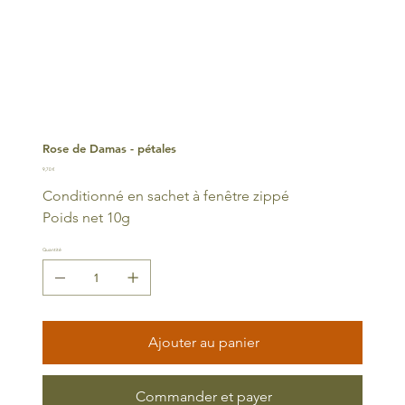
Rose de Damas - pétales
Prix
9,70 €
Conditionné en sachet à fenêtre zippé
Poids net 10g
Quantité
Ajouter au panier
Commander et payer