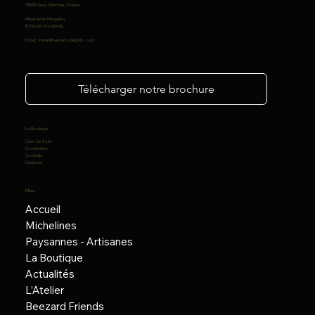
78650 Saulx-Marchais, France.
Marie-Anne Mingalon
& Elodie Goulamaly
Email:
marie@beezard-delights.com
Télécharger notre brochure
La Boutique
Cuirs de fruits
Condiments
Cocktails
Infusions
Menu
Accueil
Michelines
Paysannes - Artisanes
La Boutique
Actualités
L’Atelier
Beezard Friends