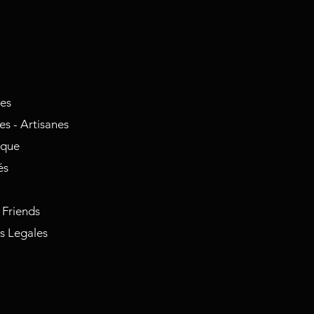
nes
s - Artisanes
ique
és
 Friends
s Legales