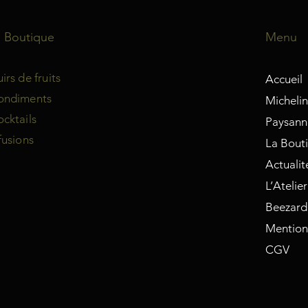
a Boutique
Menu
irs de fruits
Accueil
ondiments
Micheli
cktails
Paysanne
fusions
La Bout
Actualit
L’Atelier
Beezard
Mention
CGV