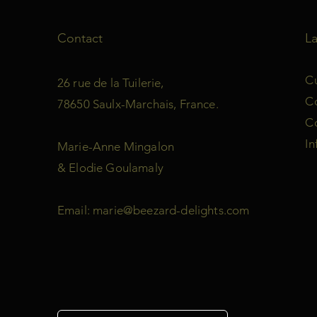
Contact
L
Cu
26 rue de la Tuilerie,
C
78650 Saulx-Marchais, France.
Co
In
Marie-Anne Mingalon
& Elodie Goulamaly
Email:
marie@beezard-delights.com