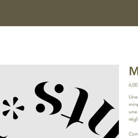
M
Prix
6,00
Une 
mira
une 
régl
Cond