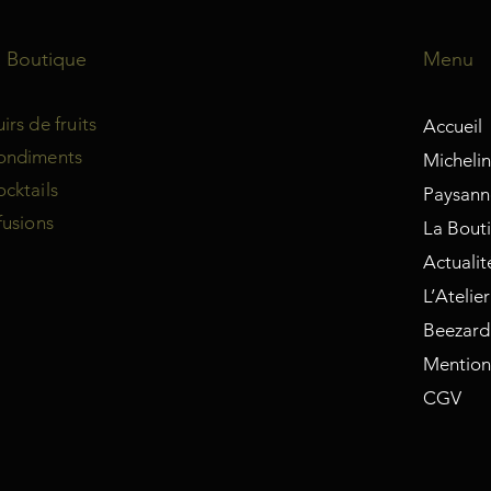
a Boutique
Menu
irs de fruits
Accueil
ondiments
Micheli
cktails
Paysanne
fusions
La Bout
Actualit
L’Atelier
Beezard
Mention
CGV