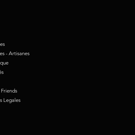
nes
s - Artisanes
ique
és
 Friends
s Legales