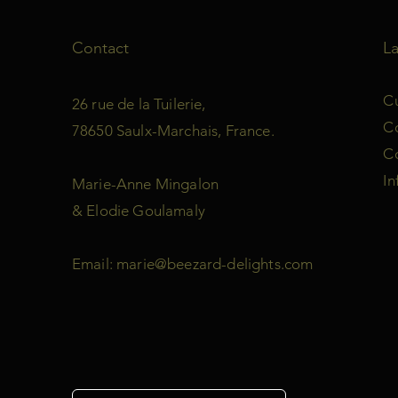
Contact
L
Cu
26 rue de la Tuilerie,
C
78650 Saulx-Marchais, France.
Co
In
Marie-Anne Mingalon
& Elodie Goulamaly
Email:
marie@beezard-delights.com