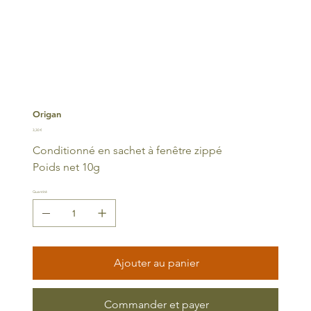
Origan
Prix
3,30 €
Conditionné en sachet à fenêtre zippé
Poids net 10g
Quantité
Ajouter au panier
Commander et payer