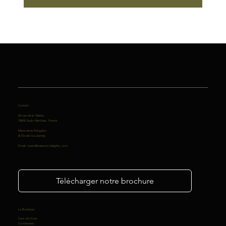
Contact
26 rue de la Tuilerie,
78650 Saulx-Marchais, France.
Marie-Anne Mingalon
& Elodie Goulamaly
Email:
marie@beezard-delights.com
Télécharger notre brochure
La Boutique
Cuirs de fruits
Condiments