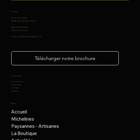
Contact
26 rue de la Tuilerie,
78650 Saulx-Marchais, France.
Marie-Anne Mingalon
& Elodie Goulamaly
Email:
marie@beezard-delights.com
Télécharger notre brochure
La Boutique
Cuirs de fruits
Condiments
Cocktails
Infusions
Menu
Accueil
Michelines
Paysannes - Artisanes
La Boutique