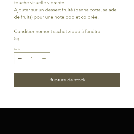
touche visuelle vibrante.
Ajouter sur un dessert fruité (panna cotta, salade
de fruits) pour une note pop et colorée.
Conditionnement sachet zippé à fenêtre
5g
Quantité
Rupture de stock